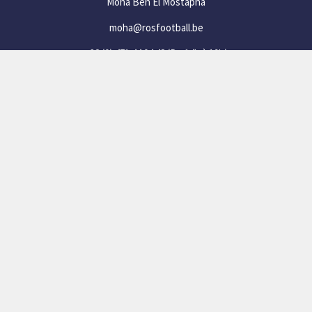
Moha Ben El Mostapha
moha@rosfootball.be
+32 (0) 471 44 04 48
(De 14h à 19h)
SOCIAL
Facebook
Instagram
Twizzit